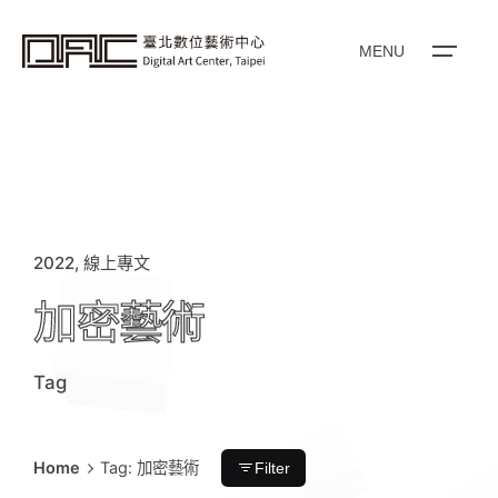
i
p
t
o
MENU
c
o
n
t
e
n
t
2022
線上專文
加密藝術
Tag
Home
Tag: 加密藝術
Filter