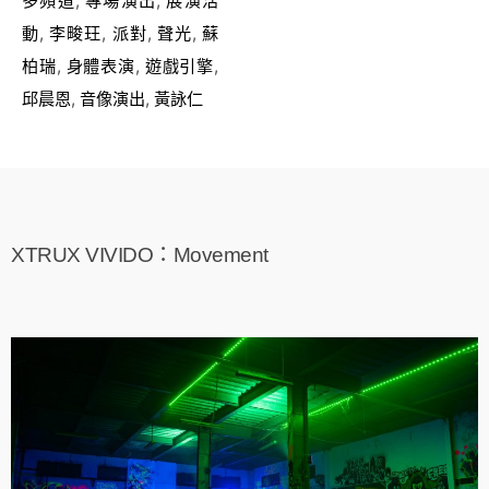
多頻道
,
專場演出
,
展演活
動
,
李畯玨
,
派對
,
聲光
,
蘇
柏瑞
,
身體表演
,
遊戲引擎
,
邱晨恩
,
音像演出
,
黃詠仁
XTRUX VIVIDO：Movement