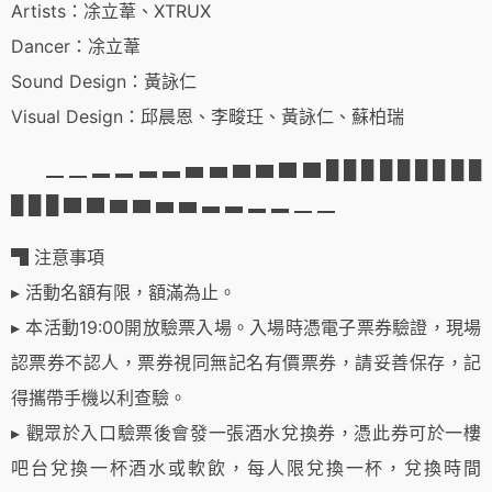
Artists：凃立葦、XTRUX
Dancer：凃立葦
Sound Design：黃詠仁
Visual Design：邱晨恩、李畯玨、黃詠仁、蘇柏瑞
▁ ▁ ▂ ▂ ▃ ▃ ▅ ▅ ▆ ▆ ▇ ▇ █ █ █ █ █ █ █ █ █
█ █ █ ▇ ▇ ▆ ▆ ▅ ▅ ▃ ▃ ▂ ▂ ▁ ▁
▜ 注意事項
▸ 活動名額有限，額滿為止。
▸ 本活動19:00開放驗票入場。入場時憑電子票券驗證，現場
認票券不認人，票券視同無記名有價票券，請妥善保存，記
得攜帶手機以利查驗。
▸ 觀眾於入口驗票後會發一張酒水兌換券，憑此券可於一樓
吧台兌換一杯酒水或軟飲，每人限兌換一杯，兌換時間