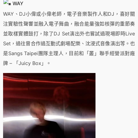
WAY
WAY、DJ小偉或小偉老師，電子音樂製作人和DJ，喜好關
注實驗性聲響並融入電子舞曲，融合能量強如核彈的重節奏
並取樣實體鼓打，除了DJ Set演出外也嘗試過現場即時Live
Set，過往曾合作過互動式劇場配樂、沈浸式音像演出等。也
是Sangs Taipei團隊主理人，目前和「叢」聯手經營派對廠
牌 – 「Juicy Box」。