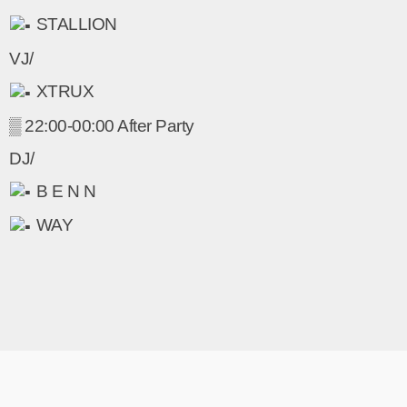
STALLION
VJ/
XTRUX
▒ 22:00-00:00 After Party
DJ/
B E N N
WAY