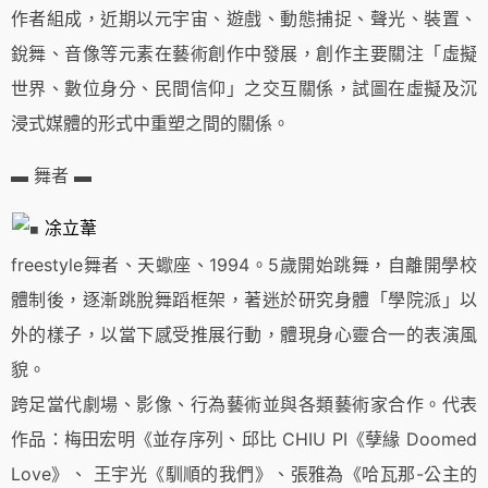
作者組成，近期以元宇宙、遊戲、動態捕捉、聲光、裝置、
銳舞、音像等元素在藝術創作中發展，創作主要關注「虛擬
世界、數位身分、民間信仰」之交互關係，試圖在虛擬及沉
浸式媒體的形式中重塑之間的關係。
▬ 舞者 ▬
凃立葦
freestyle舞者、天蠍座、1994。5歲開始跳舞，自離開學校
體制後，逐漸跳脫舞蹈框架，著迷於研究身體「學院派」以
外的樣子，以當下感受推展行動，體現身心靈合一的表演風
貌。
跨足當代劇場、影像、行為藝術並與各類藝術家合作。代表
作品：梅田宏明《並存序列、邱比 CHIU PI《孽緣 Doomed
Love》、 王宇光《馴順的我們》、張雅為《哈瓦那-公主的