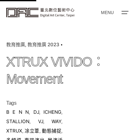
k
i
MENU
p
t
o
教育推廣
教育推廣 2023
c
o
XTRUX VIVIDO：
n
t
Movement
e
n
t
Tags
B E N N
,
DJ
,
ICHENG
,
STALLION
,
VJ
,
WAY
,
XTRUX
,
凃立葦
,
動態捕捉
,