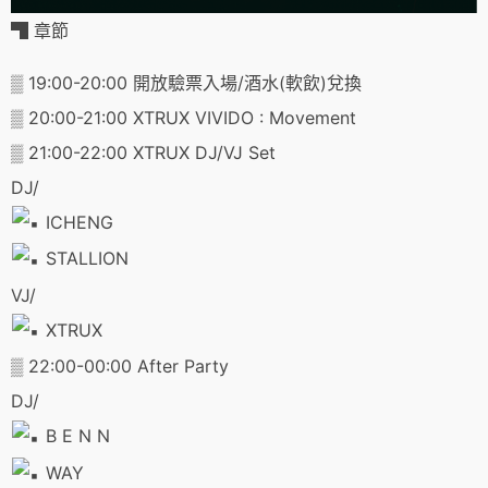
▜ 章節
▒ 19:00-20:00 開放驗票入場/酒水(軟飲)兌換
▒ 20:00-21:00 XTRUX VIVIDO : Movement
▒ 21:00-22:00 XTRUX DJ/VJ Set
DJ/
ICHENG
STALLION
VJ/
XTRUX
▒ 22:00-00:00 After Party
DJ/
B E N N
WAY