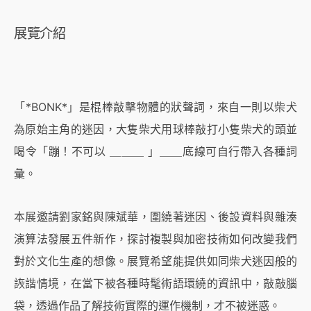
展覽介紹
「*BONK*」是棍棒敲擊物體的狀聲詞，來自一則以柴犬
為原始主角的迷因，大隻柴犬用球棒敲打小隻柴犬的頭並
喝令「蹦！不可以 ＿＿＿ 」＿＿底線可自行帶入各種詞
彙。
本展邀請劉家銘與陳斌華，圍繞著迷因、後設資料與雜湊
演算法發展五件新作，探討複製與加密技術如何改變我們
對於文化生產的想像。展覽希望能提供如同柴犬迷因般的
詼諧情境，在當下被各種時髦術語環繞的資訊中，敲敲腦
袋，透過作品了解技術實際的運作機制，才不被迷惑。