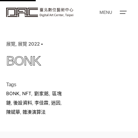
k
i
MENU
p
t
o
展覽
展覽 2022
c
o
BONK
n
t
e
Tags
n
BONK
,
NFT
,
劉家銘
,
區塊
t
鏈
,
後設資料
,
李佳霖
,
迷因
,
陳斌華
,
雜湊演算法