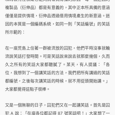
複製品（衍伸品）都是有意義的，其中正本所具備的意涵
僅僅是提供情境，衍伸品透過借用情境產生的新意涵。迷
因的本質是一個編碼系統，如同一則「笑話編號」的笑話
所示範的：
在一座荒島上住著一群被流放的囚犯，他們平時沒事就輪
流說笑話打發時間。可是笑話說來說去就那麼幾個，久而
久之所有的笑話大家都聽膩了。某天，有人提議：「各
位，我想到了一個講笑話的方法，我們把所有講過的笑話
都編號，之後每次講笑話的時候，就不用從頭開始講。」
大家都覺得這點子很棒。
又是一個無聊的日子，囚犯們又在一起講笑話。首先是囚
犯 A 說：「在座各位都記得 87 號笑話吧！」大家想了一