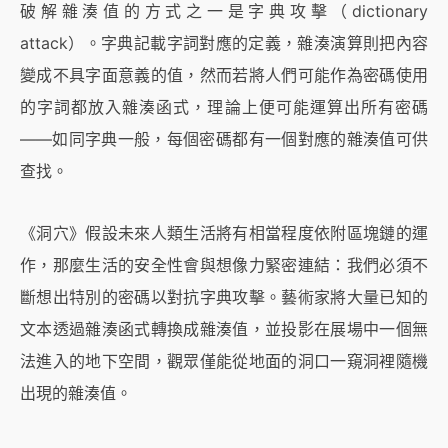
破解雜湊值的方式之一是字典攻擊（dictionary
attack）。字典記載字詞對應的定義，雜湊演算則把內容
變成不具字面意義的值，然而若將人們可能作為密碼使用
的字詞都放入雜湊函式，理論上便可能運算出所有密碼
——如同字典一般，每個密碼都有一個對應的雜湊值可供
查找。
《洞穴》假設未來人類生活將有相當程度依附區塊鏈的運
作，那麼生活的安全性會與想像力緊密連結：我們必須不
斷想出特別的密碼以對抗字典攻擊。藝術家將大量已知的
文本透過雜湊函式轉換成雜湊值，並投影在展場中一個無
法進入的地下空間，觀眾僅能從地面的洞口一窺洞裡隨機
出現的雜湊值。