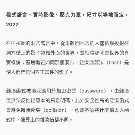
程式語言、實時影像、壓克力罩，尺寸以場地而定，
2022
在柏拉圖的洞穴寓言中，從未離開地穴的人僅依靠投射在
洞穴壁上的影子認知外面的世界，並相信那就是世界的真
實樣貌；區塊鏈正如同那個洞穴，雜湊演算法（hash）是
使人們確信洞穴正當性的影子。
雜湊函式被廣泛應用於加密密碼（password），由雜湊
值無法反推出原本的訊息明碼，此外安全性高的雜湊函式
會避免雜湊衝突（collision），意即不論將什麼值丟入函
式中，運算出的雜湊值都不同。