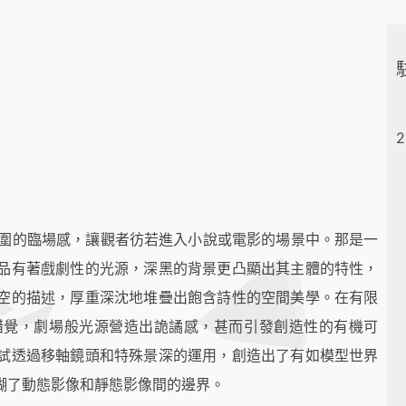
2
氛圍的臨場感，讓觀者彷若進入小說或電影的場景中。那是一
品有著戲劇性的光源，深黑的背景更凸顯出其主體的特性，
空的描述，厚重深沈地堆疊出飽含詩性的空間美學。在有限
錯覺，劇場般光源營造出詭譎感，甚而引發創造性的有機可
試透過移軸鏡頭和特殊景深的運用，創造出了有如模型世界
糊了動態影像和靜態影像間的邊界。