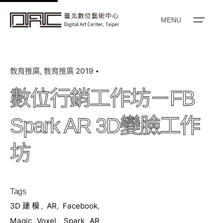
k
i
MENU
p
t
o
教育推廣
教育推廣 2019
c
o
數位行銷工作坊－FB
n
t
Spark AR 3D變臉工作
e
n
坊
t
Tags
3D建模
,
AR
,
Facebook
,
Magic Voxel
,
Spark AR