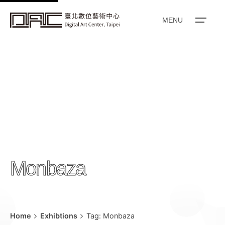
k
i
MENU
p
t
o
c
o
n
t
e
n
t
Monbaza
Home
Exhibtions
Tag: Monbaza