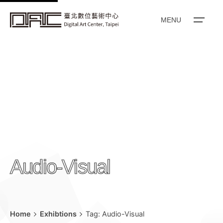
k
i
MENU
p
t
o
c
o
n
t
e
n
t
Audio-Visual
Home
Exhibtions
Tag: Audio-Visual