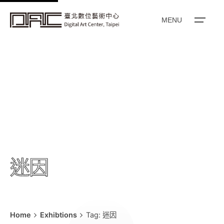
k
i
MENU
p
t
o
c
o
n
t
e
n
t
迷因
Home
Exhibtions
Tag: 迷因