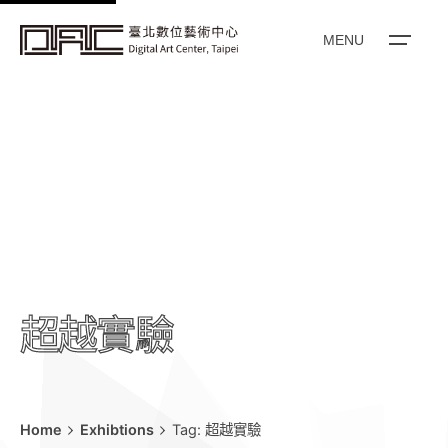
k
i
MENU
p
t
o
c
o
n
t
e
n
t
超越實驗
Home
Exhibtions
Tag: 超越實驗