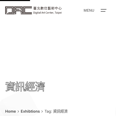
k
i
MENU
p
t
o
c
o
n
t
e
n
t
資訊經濟
Home
Exhibtions
Tag: 資訊經濟