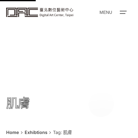
k
i
MENU
p
t
o
c
o
n
t
e
n
t
肌膚
Home
Exhibtions
Tag: 肌膚