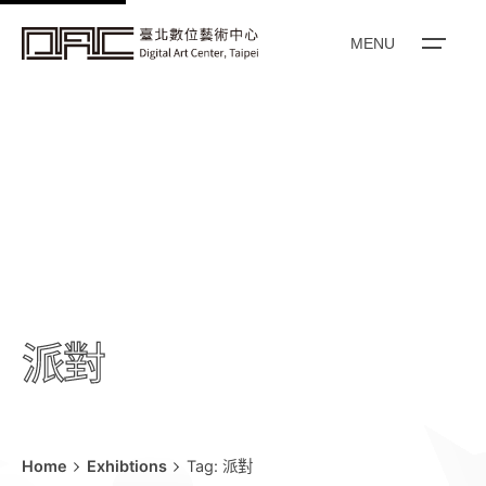
k
i
MENU
p
t
o
c
o
n
t
e
n
t
派對
Home
Exhibtions
Tag: 派對