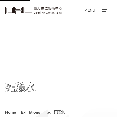
k
i
MENU
p
t
o
c
o
n
t
e
n
t
死藤水
Home
Exhibtions
Tag: 死藤水