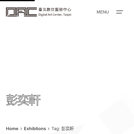
k
i
MENU
p
t
o
c
o
n
t
e
n
t
彭奕軒
Home
Exhibtions
Tag: 彭奕軒