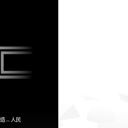
創造﹘人民