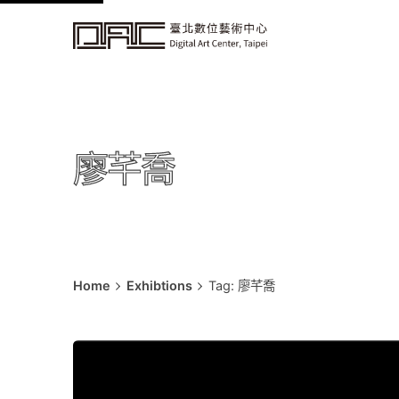
k
i
p
t
o
c
廖芊喬
o
n
t
e
n
t
Home
Exhibtions
Tag: 廖芊喬