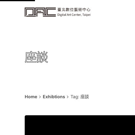
k
i
p
t
o
c
座談
o
n
t
e
n
t
Home
Exhibtions
Tag: 座談