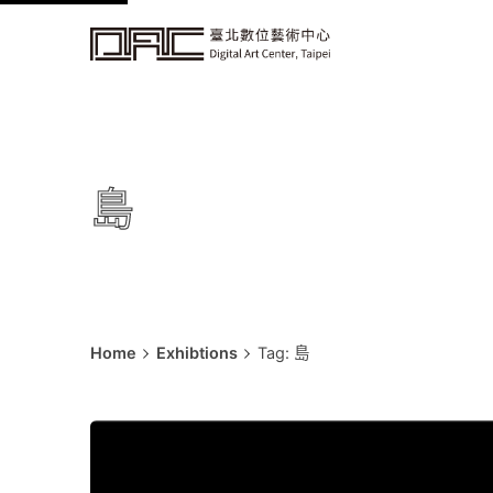
k
i
p
t
o
c
島
o
n
t
e
n
t
Home
Exhibtions
Tag: 島