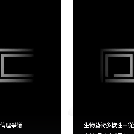
與倫理爭議
生物藝術多樣性－從