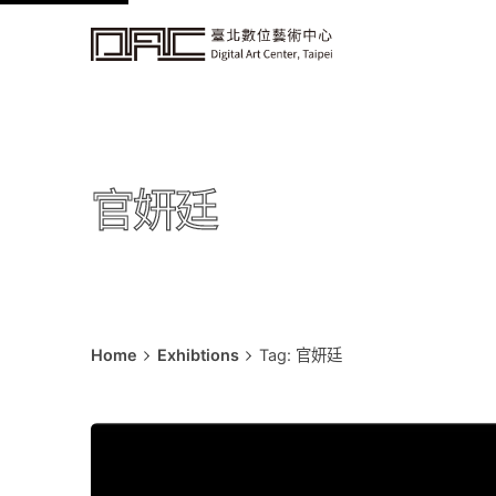
k
i
p
t
o
c
官妍廷
o
n
t
e
n
t
Home
Exhibtions
Tag: 官妍廷