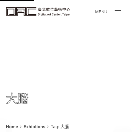
k
i
MENU
p
t
o
c
o
n
t
e
n
t
大腦
Home
Exhibtions
Tag: 大腦