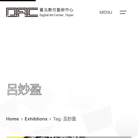
k
i
MENU
p
t
o
c
o
n
t
e
呂妙盈
n
t
Home
Exhibtions
Tag: 呂妙盈