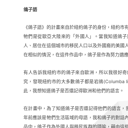
鴿子語
《鴿子語》的計畫來自於紐約鴿子的身份，紐約市
牠們是從歐亞大陸來的「外國人」。當我知道鴿子
人、居住在這個城市的移⺠人口以及外國裔的美國
在相似的情況，在這件作品中，鴿子是作為努力適
有人告訴我紐約市的鴿子來自歐洲，所以我很好奇
究，發現紐約市的大多數鴿子都是岩鴿(Columba 
此，我想知道鴿子是否還記得歐洲和他們的語言。
在計畫中，為了知道鴿子是否還記得他們的語言，我
年前應該是牠們生活區域的母語，我和鴿子的對話
品中，鴿子作為外國人與移⺠族群的隱喻，藉由這