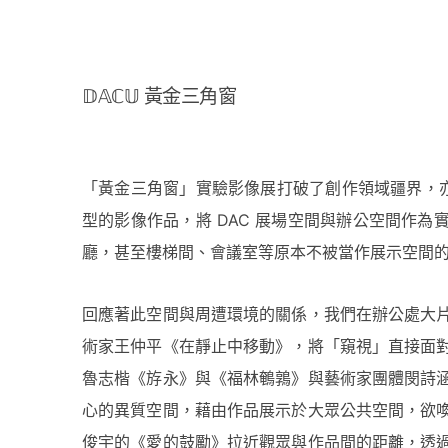
𝔻𝔸ℂ𝕌 黃金三角窗
「黃金三角窗」實驗影像展打破了創作領域疆界，亦
型的影像作品，將 DAC 展場空間與辦公空間作
廳，甚至樓梯間、會議室等原本不被當作展示空間
回應著此空間與周遭環境的關係，我們在辦公處大
術家王仲平《在靜止中移動》，將「窺視」直接面
魯志楷《斿永》與《福林鵪鶉》與藝術家團體閔詩
心的異質空間，藉由作品展示於大眾公共空間，欲
俊宇的《愛的鼓勵》拉近觀眾與作品間的距離，透