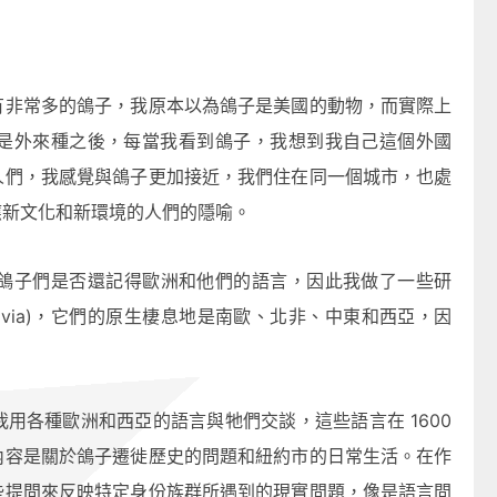
有非常多的鴿子，我原本以為鴿子是美國的動物，而實際上
是外來種之後，每當我看到鴿子，我想到我自己這個外國
人們，我感覺與鴿子更加接近，我們住在同一個城市，也處
應新文化和新環境的人們的隱喻。
鴿子們是否還記得歐洲和他們的語言，因此我做了一些研
livia)，它們的原生棲息地是南歐、北非、中東和⻄亞，因
用各種歐洲和⻄亞的語言與牠們交談，這些語言在 1600
內容是關於鴿子遷徙歷史的問題和紐約市的日常生活。在作
些提問來反映特定身份族群所遇到的現實問題，像是語言問