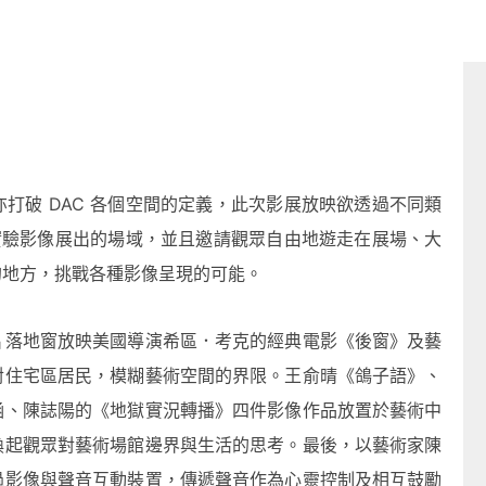
打破 DAC 各個空間的定義，此次影展放映欲透過不同類
為實驗影像展出的場域，並且邀請觀眾自由地遊走在展場、大
的地方，挑戰各種影像呈現的可能。
片落地窗放映美國導演希區．考克的經典電影《後窗》及藝
對住宅區居民，模糊藝術空間的界限。王俞晴《鴿子語》、
涵、陳誌陽的《地獄實況轉播》四件影像作品放置於藝術中
喚起觀眾對藝術場館邊界與生活的思考。最後，以藝術家陳
過影像與聲音互動裝置，傳遞聲音作為心靈控制及相互鼓勵