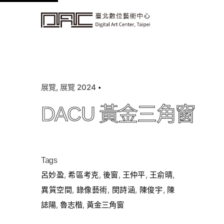
k
i
p
t
o
c
展覽
展覽 2024
o
n
DACU 黃金三角窗
t
e
n
t
Tags
呂妙盈
,
希區考克
,
後窗
,
王仲平
,
王俞晴
,
異質空間
,
錄像藝術
,
閔詩涵
,
陳俊宇
,
陳
誌陽
,
魯志楷
,
黃金三角窗