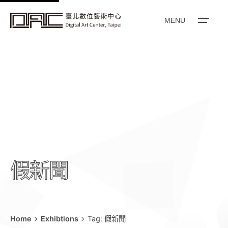
k
i
MENU
p
t
o
c
o
n
t
e
n
t
假新聞
Home
Exhibtions
Tag: 假新聞