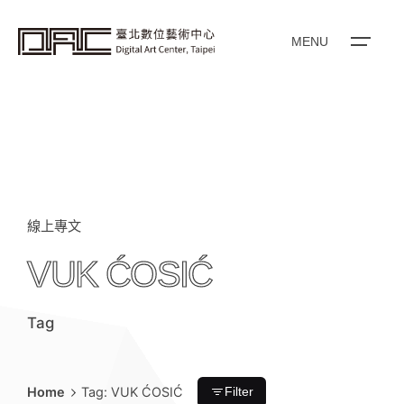
i
p
t
o
MENU
c
o
n
t
e
n
t
線上專文
VUK ĆOSIĆ
Tag
Home
Tag: VUK ĆOSIĆ
Filter