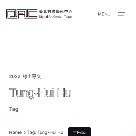
i
p
t
o
MENU
c
o
n
t
e
n
t
2022
線上專文
Tung-Hui Hu
Tag
Home
Tag: Tung-Hui Hu
Filter