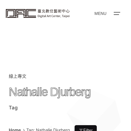
i
p
t
o
MENU
c
o
n
t
e
n
t
線上專文
Nathalie Djurberg
Tag
Home
Tag: Nathalie Djurberg
Filter