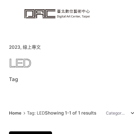
i
p
t
o
c
o
n
t
e
n
t
2023
線上專文
LED
Tag
Showing 1-1 of 1 results
Home
Tag: LED