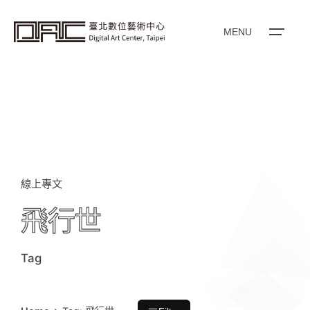
i
p
t
o
MENU
c
o
n
t
e
n
t
線上專文
飛行世
Tag