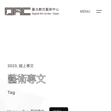
i
p
t
o
MENU
c
o
n
t
e
n
t
2023
線上專文
藝術專文
Tag