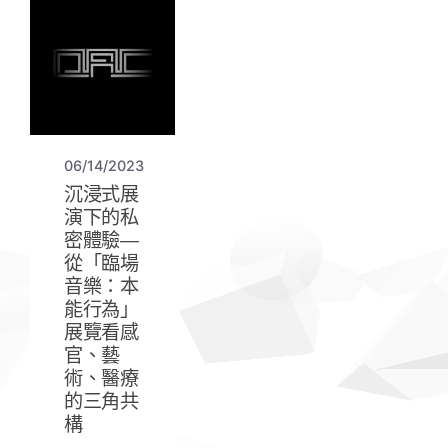
06/14/2023
沉浸式展
演下的私
密體驗—
從「臨場
音樂：本
能行為」
展覽看感
官、藝
術、醫療
的三角共
構