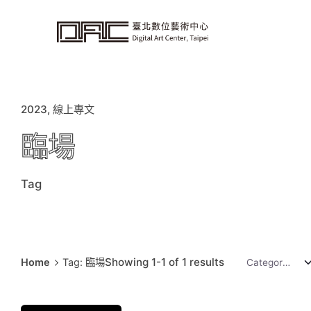
i
p
t
o
c
o
n
t
e
n
t
2023
線上專文
臨場
Tag
Showing 1-1 of 1 results
Home
Tag: 臨場