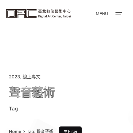
i
p
t
o
MENU
c
o
n
t
e
n
t
2023
線上專文
聲音藝術
Tag
Home
Tag: 聲音藝術
Filter