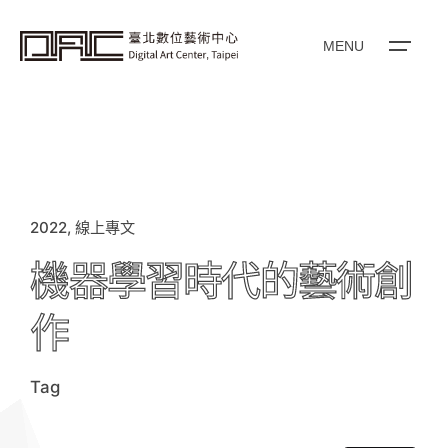
i
p
t
o
MENU
c
o
n
t
e
n
t
2022
線上專文
機器學習時代的藝術創
作
Tag