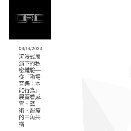
06/14/2023
沉浸式展
演下的私
密體驗—
從「臨場
音樂：本
能行為」
展覽看感
官、藝
術、醫療
的三角共
構