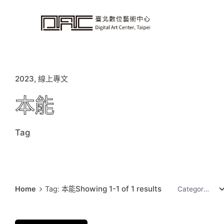
i
p
t
o
c
o
n
t
e
n
t
2023
線上專文
本能
Tag
Showing 1-1 of 1 results
Home
Tag: 本能