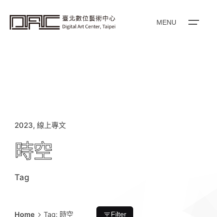
i
p
t
o
MENU
c
o
n
t
e
n
t
2023
線上專文
時空
Tag
Home
Tag: 時空
Filter