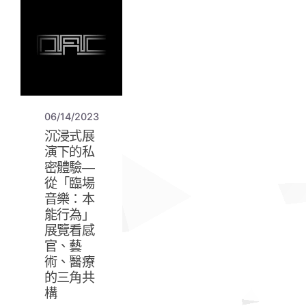
06/14/2023
沉浸式展
演下的私
密體驗—
從「臨場
音樂：本
能行為」
展覽看感
官、藝
術、醫療
的三角共
構