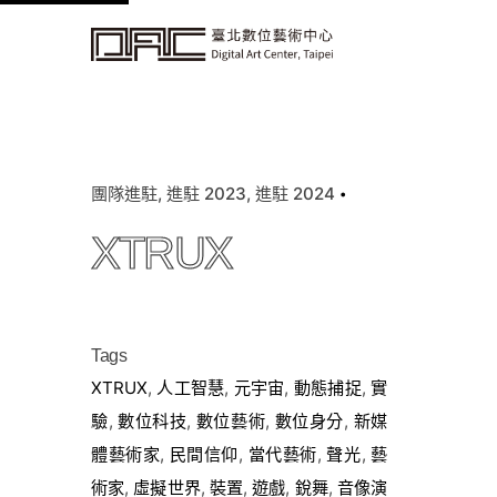
k
i
p
t
o
c
團隊進駐
進駐 2023
進駐 2024
o
n
XTRUX
t
e
n
t
Tags
XTRUX
,
人工智慧
,
元宇宙
,
動態捕捉
,
實
驗
,
數位科技
,
數位藝術
,
數位身分
,
新媒
體藝術家
,
民間信仰
,
當代藝術
,
聲光
,
藝
術家
,
虛擬世界
,
裝置
,
遊戲
,
銳舞
,
音像演