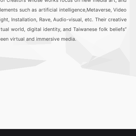
of creators whose works focus on new media art, and
lements such as artificial intelligence,Metaverse, Video
t, Installation, Rave, Audio-visual, etc. Their creative
tual world, digital identity, and Taiwanese folk beliefs”
ween virtual and immersive media.