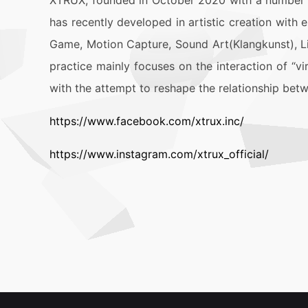
XTRUX, founded in October 2020 with a number 
has recently developed in artistic creation with e
Game, Motion Capture, Sound Art(Klangkunst), Ligh
practice mainly focuses on the interaction of “vir
with the attempt to reshape the relationship bet
https://www.facebook.com/xtrux.inc/
https://www.instagram.com/xtrux_official/