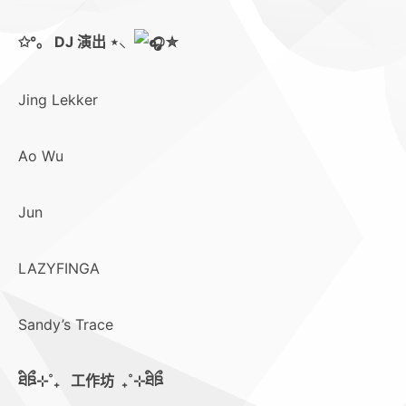
✩°｡ DJ 演出 ⋆⸜
✮
Jing Lekker
Ao Wu
Jun
LAZYFINGA
Sandy’s Trace
ཐིཋྀ⊹˚₊ 工作坊 ₊˚⊹ཐིཋྀ