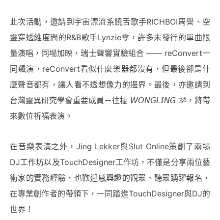
此次活動，邀請到宇宙漂流系饒舌歌手RICHBOI周譽、空
靈穿透維度間的R&B歌手Lynzie零，許多未發行的單曲限
量演唱，同場加映，瑞士聲響實驗組合 —— reConvert一
同飆演，reConvert看似什麼樂器都沒有，但最後卻是什
麼聲音都有，讓人看不透想像力的邊界。最後，亦邀請到
台灣靈異研究學會重要成員－往櫺 𝘞𝘖𝘕𝘎𝘓𝘐𝘕𝘎 ૐ，將帶
來數位祈福表演。
在音樂表演之外，Jing Lekker與Slut Online策劃了兩場
DJ工作坊以及TouchDesigner工作坊，不僅是分享兩位藝
術家的實務經驗，也歡迎感興趣的觀眾、聽眾踴躍報名，
在專業創作者的帶領下，一同踏進TouchDesigner與DJ的
世界！