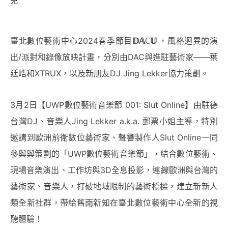
兒
臺北數位藝術中心2024春季節目
𝔻𝔸ℂ𝕌
，風格迥異的演
出/派對和錄像放映計畫，分別由DAC與進駐藝術家——葉
廷皓和XTRUX，以及新朋友DJ Jing Lekker協力策劃。
3月2日【UWP數位藝術音樂節
001: Slut Online
】由駐德
台灣DJ、音樂人Jing Lekker a.k.a. 郵票小姐主導，特別
邀請到歐洲前衛數位藝術家、聲響製作人Slut Online一同
參與與策劃的「UWP數位藝術音樂節」，結合數位藝術、
現場音樂演出、工作坊與3D全息投影，連線歐洲與台灣的
藝術家、音樂人，打破地域限制的藝術橋樑，建立新新人
類全新社群，帶給舊雨新知在臺北數位藝術中心全新的視
聽體驗！