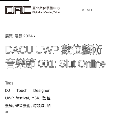
k
i
MENU
p
t
o
展覽
展覽 2024
c
o
DACU UWP 數位藝術
n
t
音樂節 001: Slut Online
e
n
t
Tags
DJ
,
Touch Designer
,
UWP festival
,
Y3K
,
數位
藝術
,
聲音藝術
,
跨領域
,
酷