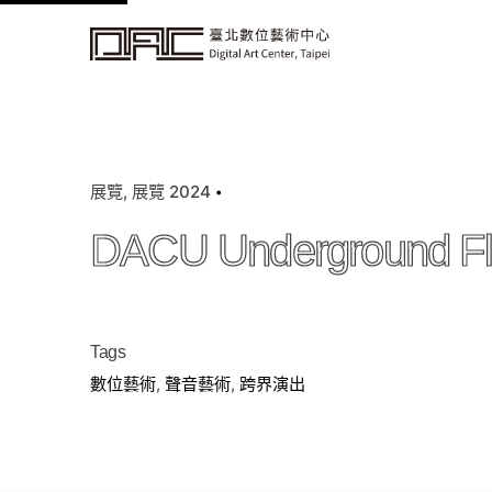
k
i
p
t
o
c
展覽
展覽 2024
o
n
DACU Underground F
t
e
n
t
Tags
數位藝術
,
聲音藝術
,
跨界演出