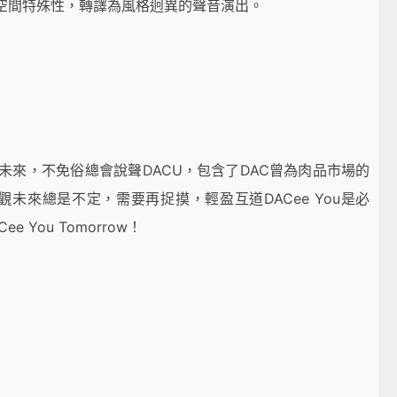
空間特殊性，轉譯為風格迥異的聲音演出。
未來，不免俗總會說聲DACU，包含了DAC曾為肉品市場的
，反觀未來總是不定，需要再捉摸，輕盈互道DACee You是必
You Tomorrow！