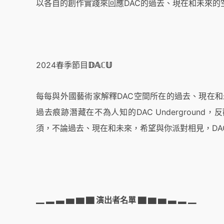
以各自的創作實踐來回應DAC的過去、現在和未來的
2024春季節目
𝔻𝔸ℂ𝕌
每每與外國藝術家解釋DAC空間所在的過去、現在和
過去痕跡潛藏在不為人知的DAC Underground
須，不論過去、現在和未來，希望與你派對相見，DACee 
▁ ▂ ▃ ▅ ▆ ▇ 演出者名單 ▇ ▆ ▅ ▃ ▂ ▁