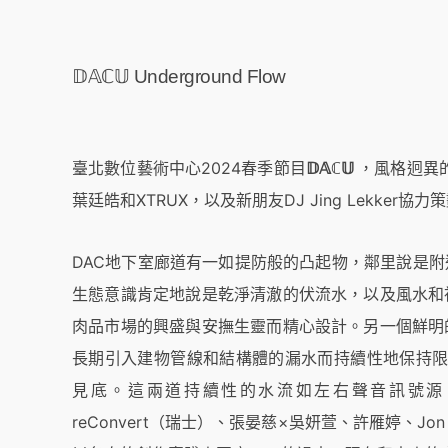
𝔻𝔸ℂ𝕌 Underground Flow
臺北數位藝術中心2024春季節目
𝔻𝔸ℂ𝕌
，風格迥異
葉廷皓和XTRUX，以及新朋友DJ Jing Lekker協力
DAC地下室廊道有一如提防般的凸起物，鄰里說是
生態意識肯定地說是乾淨清澈的伏流水，以及風水和
肉品市場的興盛與安撫生靈而精心設計。另一個鮮明
長期引入建物管線和結構體的漏水而持續性地保持限時動
見底。這兩道持續性的水流如左右聲音訊號源，極端
reConvert（瑞士）、張晏慈×吳妍萱、許雁婷、Jon