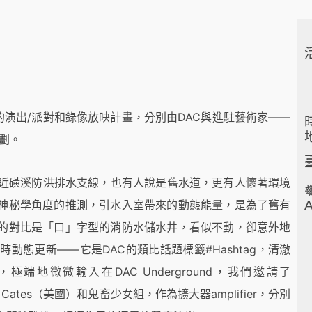
的演出/派對和錄像放映計畫，分別由DAC與進駐藝術家——
時
策劃。
附近磺溪防洪排水支線，也有人說是舊水道，更有人懷著環境

神秘學角度的推測，引水入室帶來的動態能量，是為了舊有
的對比是「口」字型的消防水儲水井，看似不動，卻意外地
態更新——它是DAC的類比話題標籤#Hashtag，清澈
地微微輸入在DAC Underground，我們邀請了
 Cates（美國）和鬼畜少女組，作為擴大器amplifier，分別