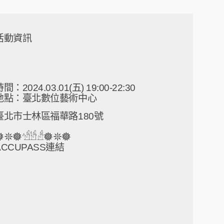
活動資訊
間：2024.03.01(五) 19:00-22:30
地點：臺北數位藝術中心
臺北市士林區福華路180號
𖤓𖣔𓀴𓀳𓀲𖣔𖤓𖣔
ACCUPASS連結