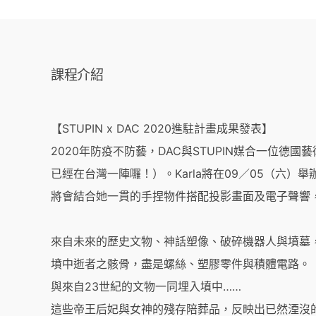
課程介紹
【STUPIN x DAC 2020進駐計畫成果發表】
2020年防疫不防藝，DAC與STUPIN媒合一位德國藝
已經在台灣一陣囉！）。Karla將在09／05（六
將會結合她一貫的手捏物件搭配投影畫面及電子聲響
來自未來的歷史文物、神話塑像、破碎機器人與墳墓
墳中逝者之骸骨，盡是螺絲、塑膠零件與積體電路。
與來自23世紀的文物一同埋入墳中……
這些帝王后妃與女神的殘存陪葬品，反映出已然湮沒