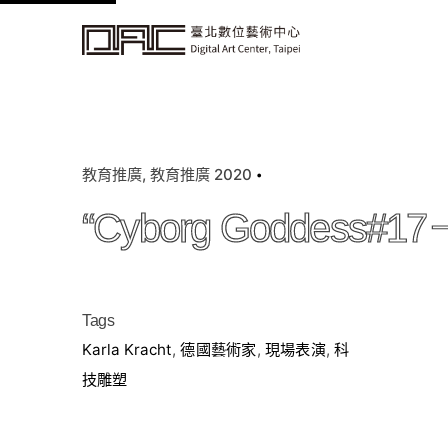
k
i
p
t
o
c
教育推廣
教育推廣 2020
o
n
“Cyborg Goddess#17
t
e
n
t
Tags
Karla Kracht
,
德國藝術家
,
現場表演
,
科
技雕塑