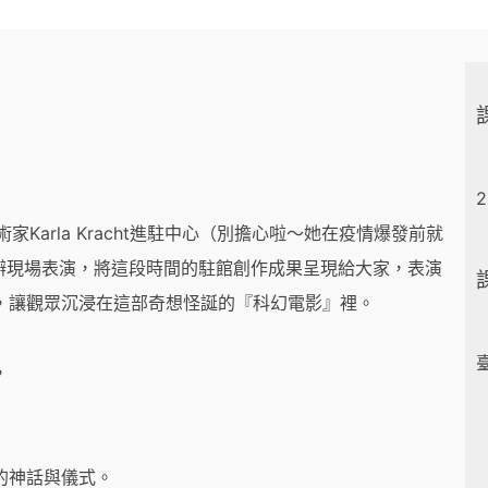
2
術家Karla Kracht進駐中心（別擔心啦～她在疫情爆發前就
）舉辦現場表演，將這段時間的駐館創作成果呈現給大家，表演
，讓觀眾沉浸在這部奇想怪誕的『科幻電影』裡。
，
的神話與儀式。