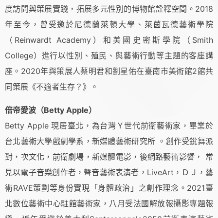
度訪問與策展實踐，拓展多元性別的博物館詮釋空間。
2018
年至今，曾受邀於尼德蘭萊頓大學、萊茵瓦德藝術學院
（
Reinwardt Academy
）和美國史密斯學院（
Smith
College
）進行以性別、殖民、與藝術行動等主題的客座講
座。
2020
年與策展人蔡明君和劉星佑在臺南市美術館
2
館共
同策展《不適者生存？》。
倍帝愛波（Betty Apple）
Betty Apple 現居臺北，為台灣Ｙ世代前衛藝術家，畢業於
台北藝術大學戲劇學系，新媒體藝術研究所 。創作受銳舞派
對，次文化，前衛劇場，新媒體電影，後網路藝術影響， 常
見以電子音樂創作者，聲音藝術表演者，LiveArt，ＤＪ，藝
術RAVE策劃等身份實現「身體政治」之創作理念。
2021臺
北數位藝術中心駐館藝術家，八月受法國解放報攝影專題報