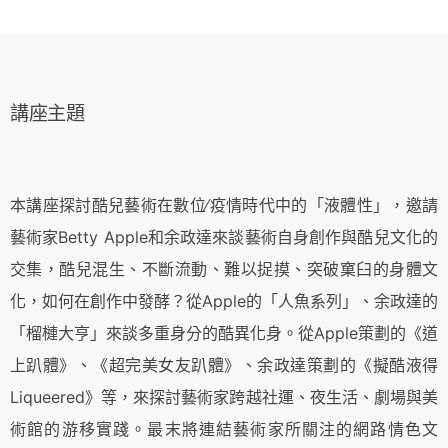
講座主題
本講座探討酷兒藝術在數位∕疫情時代中的「液體性」，邀請
藝術家
Betty Apple
和余政達來談藝術自身創作與酷兒文化的
交集，酷兒混生、不斷流動、難以捉摸、突破窠臼的身體文
化，如何在創作中發酵？從
Apple
的「人魚系列」、余政達的
「榴槤大亨」來談多重身分的酷異化身。從
Apple
策劃的《道
上趴體》、《超完美女友趴體》、余政達策劃的《擬酷液得
Liqueered
》等，來探討藝術家跨越社運、夜生活、劇場與美
術館的游移實踐。最末將連結藝術家所關注的網路情色文