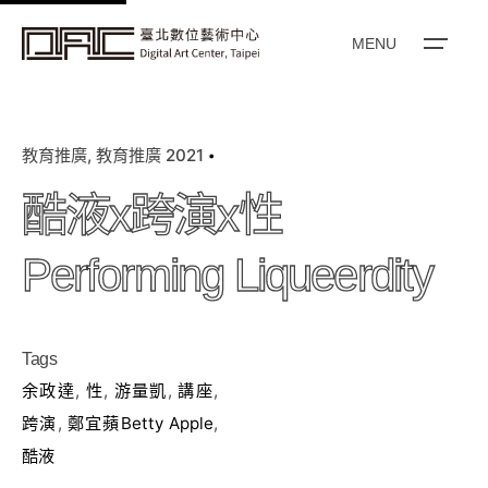
k
i
MENU
p
t
o
教育推廣
教育推廣 2021
c
o
酷液x跨演x性
n
t
Performing Liqueerdity
e
n
t
Tags
余政達
,
性
,
游量凱
,
講座
,
跨演
,
鄭宜蘋Betty Apple
,
酷液