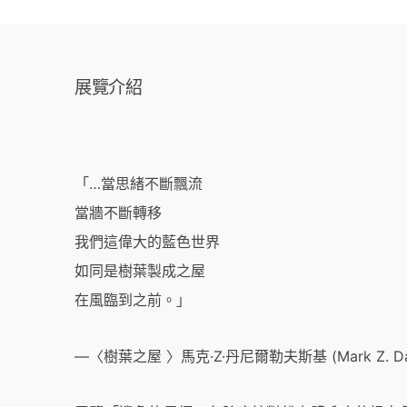
展覽介紹
「…當思緒不斷飄流
當牆不斷轉移
我們這偉大的藍色世界
如同是樹葉製成之屋
在風臨到之前。」
—〈樹葉之屋 〉馬克·Z·丹尼爾勒夫斯基 (Mark Z. Dani