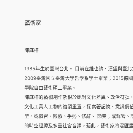
藝術家
陳庭榕
1985年生於臺灣台北。 目前在維也納、漢堡與臺
2009臺灣國立臺灣大學哲學系學士畢業；2015德
學院自由藝術碩士畢業。
陳庭榕的藝術創作紮根於她對文化差異、政治符號
文化工業人工物的複製重置，探索著記憶、意識價
型。或慣習、徵徽、手勢、修辭、 節奏；或聲響、
的時空經緯及多重社會音譯。藉此，藝術家將混匯