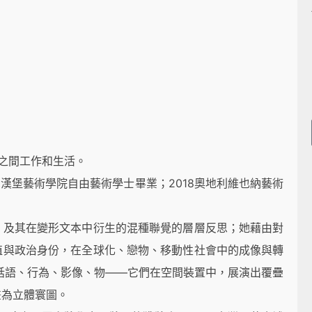
北之間工作和生活。
國漢堡藝術學院自由藝術學士畢業；2018奧地利維也納藝術
，及其在變形文本中衍生的混種聯覺的層層反思；她藉由對
值與政治身份，在全球化、戀物、移動性社會中的成像與轉
話語、行為、影像、物——它們在空間裝置中，展演出覆疊
畫為立體寰圖。