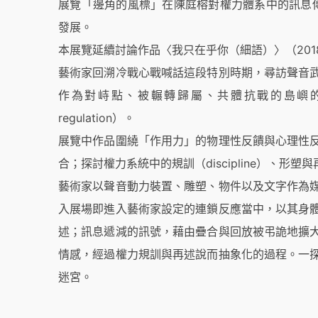
展覽「邊角的風標」在陳庭榕對權力體系中的訊息傳遞(t
發展。
本展覽延續討論作品〈我只在乎你（細語）〉（201
藝術家回溯冷戰心戰喊話這段特別時期，尋訪聲音
作為對峙點、被輾轉歸屬、共體抗戰的島嶼的聲音領域（
regulation）。
展覽中作品圍繞「作用力」的物理性反饋與心理性
合；探討權力系統中的規訓（discipline）、形塑
藝術家以聲音動力裝置、雕塑、物件以及文字作為
入展場即進入藝術家設定的連鎖反應當中，以其身
述；訊息遞減的訊號，藉由疊合與回放被弔詭地擴
情感，經過權力規訓與再述說而抽象化的過程。一
迷宮。