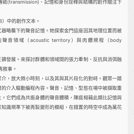
ransmission)、記憶和身份詮釋與結構的創作關注下
8）中的創作文本。
武器略襲下的聲音記憶。她探索金門這座因其地理位置而被
acoustic territory）與肉體規程（body
反饋發展。來探討群體和領域間的張力牽制、反抗與消弭融
與再敘事。
媒介，放大微小時刻，以及其與其片段化的對峙。觀眾一踏
體的介入驅動編程內容。聲音、記憶、型態在場中被擷取重
大。它們成為共振身體的聲音體積，陳庭榕藉此類比記憶與
探知識規準下被再製變形的模組，在錯置的時空中成為萬花