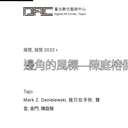
k
i
p
t
o
c
展覽
展覽 2022
o
n
邊角的風標—陳庭榕
t
e
n
t
Tags
Mark Z. Danielewski
,
我只在乎你
,
聲
音
,
金門
,
陳庭榕