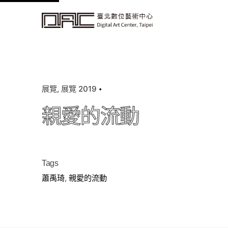
k
i
p
t
o
c
展覽
展覽 2019
o
n
親愛的流動
t
e
n
t
Tags
蕭禹琦
,
親愛的流動