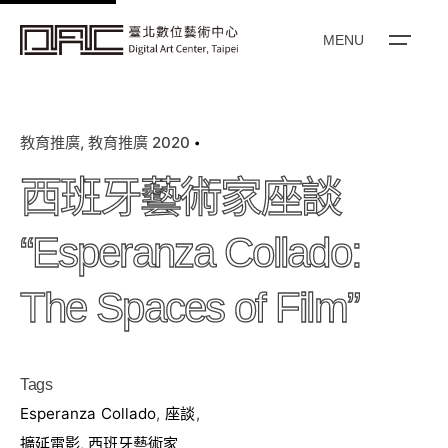
k
i
MENU
p
t
o
教育推廣
教育推廣 2020
c
o
西班牙藝術家座談
n
t
“Esperanza Collado:
e
n
The Spaces of Film”
t
Tags
Esperanza Collado
,
座談
,
擴延電影
,
西班牙藝術家