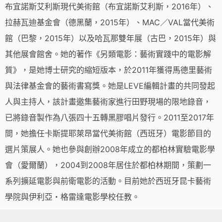
布宜諾斯艾利斯現代美術館（布宜諾斯艾利斯，2016年）、
拉赫瓦迪基金會（德黑蘭，2015年）、MAC／VAL當代美術
館（巴黎，2015年）以及哈瓦那雙年展（古巴，2015年）與
其他展會館舍。她的著作《另類電影：藝術實踐中的電影解
質》，是她博士研究的縮短版本，於2011年獲得馬德里藝術
與法律基金會的藝術書寫獎。她是LEVE編輯計畫的共同發起
人與主持人，該計畫邀集藝術家進行田野現場的限地錄音，
已將錄音製作為八張四十五轉黑膠唱片發行。2011至2017年
間，她擔任卡斯提耶萊昂當代美術館（西班牙）電影節目的
選片策展人。她也參與創辦2008年成立的都柏林實驗電影學
會（愛爾蘭），2004到2008年居住於都柏林期間，策劃一
系列擴延電影與前衛電影的活動。目前她於西班牙昆卡藝術
學院與伊利亞・格雷達電影學校任教。