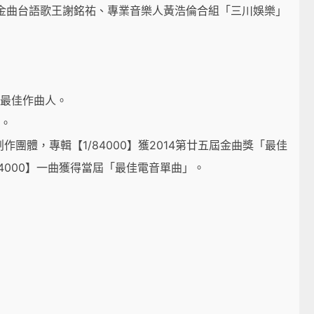
年與金曲台語歌王謝銘祐、專業音樂人黃浩倫合組「三川娛樂」
類最佳作曲人。
】。
創作團體，專輯【1/84000】獲2014第廿五屆金曲獎「最佳
4000】一曲獲得當屆「最佳電音單曲」。