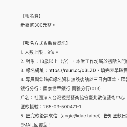
【報名費】
新臺幣300元整。
【報名方式＆繳費資訊】
1. 人數上限：9位。
2. 對象：13歲以上（含），本堂工作坊屬於初階入
3. 報名網址：
https://reurl.cc/d3LZD
，填完表單確
4. 專員與您確認報名資料無誤後請於三日內匯款，匯
銀行分行：國泰世華銀行 蘭雅分行(013)
戶名：社團法人台灣視覺藝術協會臺北數位藝術中心
匯款帳號：265-03-500471-1
5. 匯完款後請來信（angie@dac.taipei）
EMAIL回覆您！