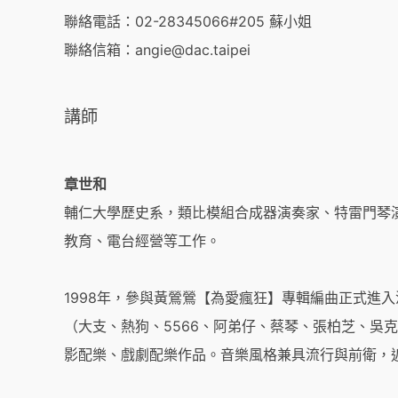
聯絡電話：02-28345066#205 蘇小姐
聯絡信箱：angie@dac.taipei
講師
章世和
輔仁大學歷史系，類比模組合成器演奏家、特雷門琴
教育、電台經營等工作。
1998年，參與黃鶯鶯【為愛瘋狂】專輯編曲正式進
（大支、熱狗、5566、阿弟仔、蔡琴、張柏芝、吳
影配樂、戲劇配樂作品。音樂風格兼具流行與前衛，