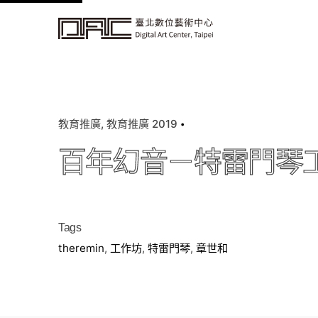
k
i
p
t
o
c
教育推廣
教育推廣 2019
o
n
百年幻音－特雷門琴
t
e
n
t
Tags
theremin
,
工作坊
,
特雷門琴
,
章世和