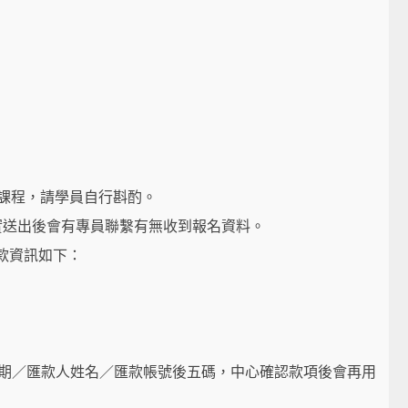
門課程，請學員自行斟酌。
實送出後會有專員聯繫有無收到報名資料。
款資訊如下：
告知匯款日期／匯款人姓名／匯款帳號後五碼，中心確認款項後會再用