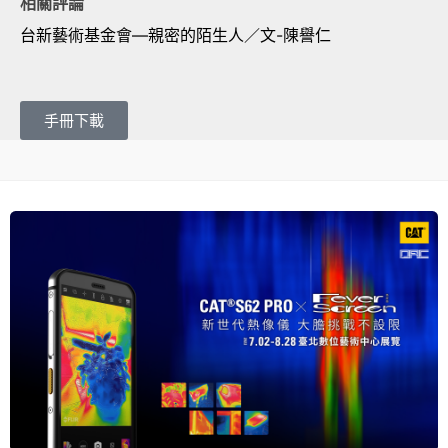
相關評論
台新藝術基金會—親密的陌生人／文-陳譽仁
手冊下載