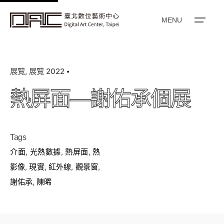
k
i
MENU
p
t
o
展覽
展覽 2022
c
o
熱屏面—謝佑承個展
n
t
e
Tags
n
介面
,
光熱數據
,
熱屏面
,
熱
t
影像
,
現實
,
紅外線
,
觀景窗
,
謝佑承
,
陳晞