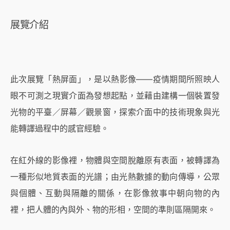
展覽介紹
此次展覽「熱屏面」，是以熱影像——疫情期間所照映人
眼不可測之現實介面為發想起點，並藉由建構一個裝置發
光物的平臺／屏幕／觀景窗，探索介面中的技術現象與光
能轉譯過程中的感官經驗。
在紅外線的影像裡，物體與空間脫離原有表面，被轉譯為
一種形似地質表面的光譜；由光熱數據的動向傳導，公眾
與個體、互動與隔離的關係，在影像敘事中朝向物的內
裡，把人體的內與外、物的形相，空間的準則區隔開來。