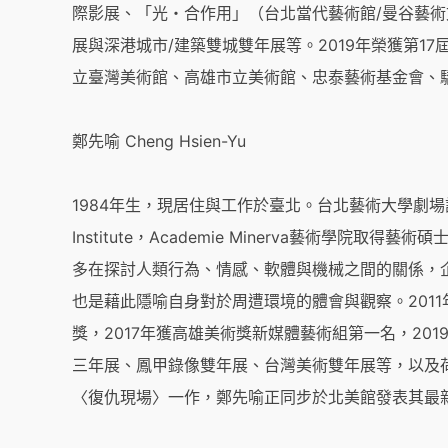
際影展、「光・合作用」（台北當代藝術館/曼谷藝術文
展與深港城市/建築雙城雙年展等。2019年榮獲第1
立臺灣美術館、高雄市立美術館、忠泰藝術基金會、
鄭先喻 Cheng Hsien-Yu
1984年生，現居住與工作於臺北。台北藝術大學劇場設
Institute，Academie Minerva藝術學
多在探討人類行為、情感、軟體與機械之間的關係，
也是藉此隱喻自身對於周遭環境的體會與觀察。2011年獲得
獎，2017年獲高雄美術獎新媒體藝術組第一名，20
三年展、鳳甲錄像雙年展、台灣美術雙年展等，以及
〈復仇現場〉一作，鄭先喻正同步於北美館發表其最新個展「Inj