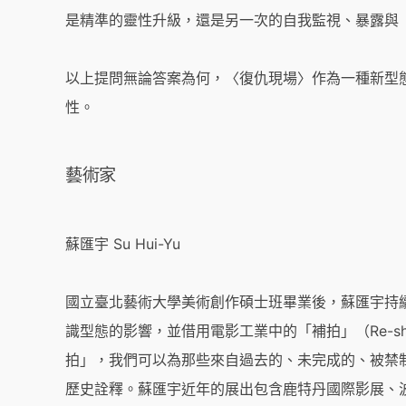
是精準的靈性升級，還是另一次的自我監視、暴露與「透明社會」
以上提問無論答案為何，〈復仇現場〉作為一種新型
性。
藝術家
蘇匯宇 Su Hui-Yu
國立臺北藝術大學美術創作碩士班畢業後，蘇匯宇持
識型態的影響，並借用電影工業中的「補拍」（Re-sh
拍」，我們可以為那些來自過去的、未完成的、被禁
歷史詮釋。蘇匯宇近年的展出包含鹿特丹國際影展、波