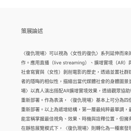
策展論述
〈復仇現場〉可以視為〈女性的復仇〉系列延伸而來的一
作。應用直播（live streaming）、擴增實境（
社會寫實與（女性）剝削電影的歷史，透過並置社群媒體文化
者的隱晦的相似性，描繪出當代媒體社會的身體圖景
場〉以真人演出搭配AR擴增實境效果，透過觀眾協
重新部署。作為表演，〈復仇現場〉基本上可分為四
重新部署。以上為遞增結構，第一層最純粹最單調，
能宣稱掌握最佳視角、效果、時機與詮釋位置，但擁
在靜態展覽模式下，〈復仇現場〉則轉化為一種案發