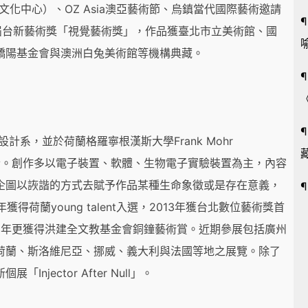
化中心）、OZ Asia澳亞藝術節、烏鎮當代國際藝術邀請
7屆台新藝術獎「視覺藝術獎」，作品獲臺北市立美術館、國
驕陽基金會與澳洲白兔美術館等機構典藏。
計系，並於荷蘭格羅寧根漢斯大學Frank Mohr
藏
院取得藝術碩士。創作多以電子裝置、軟體、生物電子實驗裝置為主，內容
企圖以詼諧的方式去賦予作品某種生命象徵或是存在意義，
荷蘭young talent入選，2013年獲台北數位藝術獎首
19年更獲得洪建全文教基金會銅鐘藝術賞。近期參展包括廣州
荷蘭、斯洛維尼亞、挪威、義大利與法國等地之展覽。除了
ector After Null」。