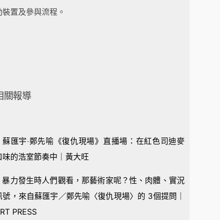
動裝置及參與流程。
相關報導
¶ 蘇匯宇‧鄭先喻《復仇現場》直播場：在紅色司迪麥
口味的浩室節奏中｜黃大旺
¶ 暴力發生時人們觀看，那藝術家呢？性、肉體、實況
訊號，來自蘇匯宇／鄭先喻〈復仇現場〉的 3個提問｜
RT PRESS