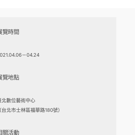
展覽時間
021.04.06－04.24
展覽地點
臺北數位藝術中心
（台北市士林區福華路180號）
相關活動