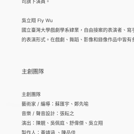
司旗下演員。
吳立翔 Fly Wu
國立臺灣大學戲劇學系肄業，自由接案的表演者、寫
的表演形式。在戲劇、舞蹈、影像和錄像作品中皆有
主創團隊
主創團隊
藝術家 / 編導：蘇匯宇、鄭先喻
音樂 / 聲音設計：張耘之
演出：陳靚、吳佩庭、舒偉傑、吳立翔
製作人：黃靖涵 、陳品佳