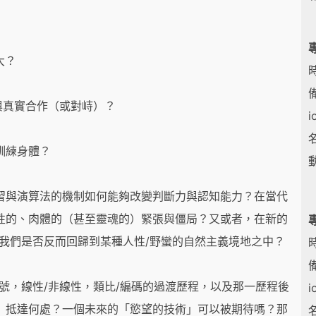
大？
時
何與真實合作（或對峙）？
訓練身體？
習與演算法的機制如何能夠改變判斷力與認知能力？在當代
性的、肉體的（甚至靈魂的）緊張與僵局？又或者，在新的
我們是否反而回歸到某種人性/野蠻的自然主義境地之中？
時
號，線性/非線性，類比/編碼的過渡歷程，以及那一歷程後
）抵達何處？一個未來的「慾望的技術」可以被期待嗎？那