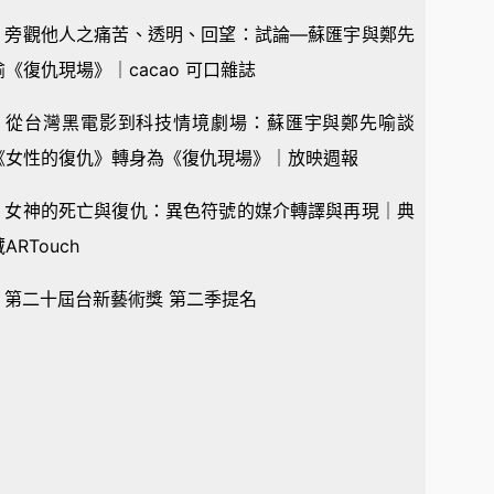
¶ 旁觀他人之痛苦、透明、回望：試論—蘇匯宇與鄭先
喻《復仇現場》｜cacao 可口雜誌
¶ 從台灣黑電影到科技情境劇場：蘇匯宇與鄭先喻談
《女性的復仇》轉身為《復仇現場》｜放映週報
¶ 女神的死亡與復仇：異色符號的媒介轉譯與再現｜典
ARTouch
¶ 第二十屆台新藝術獎 第二季提名