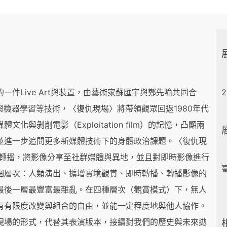
件Live Art與裝置，由藝術家蘇匯宇與鄭先喻共同合
2
AR）與機器學習等技術，〈復仇現場〉將帶領觀眾回返1980年代
與剝削電影（Exploitation film）的記憶，凸顯兩
並進一步追問更多新媒體技術下的身體政治課題。〈復仇現
助轉播，將影像分享至社群媒體與異地，並且對即時影像進行
個層次：人類演出、擴增實境觀賞、即時轉播、轉播影像的
最後一層最豐富最雜亂。在四種層次（觀賞模式）下，無人
有有限度改變與組合的自由，並能一定程度地與他人協作。
現場的形式，代替其表演版本，接續對我們的歷史與未來拋