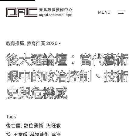
k
i
MENU
p
t
o
教育推廣
教育推廣 2020
c
o
後大選論壇：當代藝術
n
t
眼中的政治控制、技術
e
n
史與危機感
t
Tags
後亡國
,
數位藝術
,
火旺教
授
,
王友璿
,
科技藝術
,
蔡濟