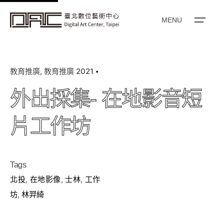
k
i
MENU
p
t
o
教育推廣
教育推廣 2021
c
o
外出採集- 在地影音短
n
t
片工作坊
e
n
t
Tags
北投
,
在地影像
,
士林
,
工作
坊
,
林羿綺