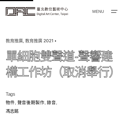
k
i
MENU
p
t
o
教育推廣
教育推廣 2021
c
o
單細胞雙聲道-聲響建
n
t
構工作坊（取消舉行）
e
n
t
Tags
物件
,
聲音後期製作
,
錄音
,
馮志銘