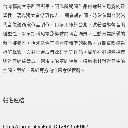
台灣藝術大學雕塑所畢，
研究所期間作品討論聲音聽覺的雕
塑性，現為獨立音樂製作人， 聲音設計師，時常參與台灣當
代音像藝術家作品製作。
目前工作於台北，試著理解聲音的
雕塑性，以早期科幻電影擬仿的聲音場景，連動日常聽覺的
時序堆疊性，描述聽覺在腦海中雕塑的狀態。近期實驗磁帶
拆解聲響，與數位合成音效研發等作品。目前在把聽覺採集
與聲音經驗當成一趟遙遠的空間場景，持續地針對聲音中的
空間、型塑、思維等方向性思考與實踐。
報名連結
https://forms.gle/s5pXkDdV6Y3rq5Nk7