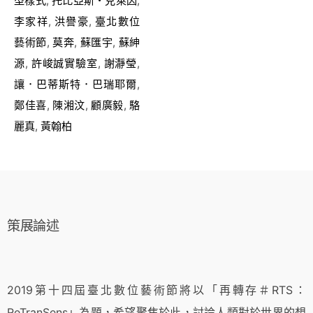
型樣式
,
托比亞斯・克萊因
,
李家祥
,
洪譽豪
,
臺北數位
藝術節
,
莫奔
,
蘇匯宇
,
蘇紳
源
,
許峻誠實驗室
,
謝瀞瑩
,
讓．巴蒂斯特．巴瑞耶爾
,
鄭佳喜
,
陳湘汶
,
顧廣毅
,
駱
麗真
,
黃翰柏
策展論述
2019第⼗四屆臺北數位藝術節將以「再轉存＃RTS：
ReTranSens」為題，希望聚焦於此，討論人類對於世界的想