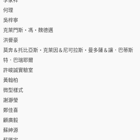
李家祥
何理
吳梓寧
克萊門斯・馮・魏德邁
洪譽豪
莫奔＆托比亞斯・克萊因＆尼可拉斯・曼多薩＆讓．巴蒂斯
特．巴瑞耶爾
許峻誠實驗室
黃翰柏
微型樣式
謝瀞瑩
鄭佳喜
顧廣毅
蘇紳源