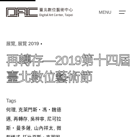
k
i
MENU
p
t
o
展覽
展覽 2019
c
o
再轉存—2019第十四屆
n
t
臺北數位藝術節
e
n
t
Tags
何理
,
克萊門斯・馮・魏德
邁
,
再轉存
,
吳梓寧
,
尼可拉
斯・曼多薩
,
山內祥太
,
微