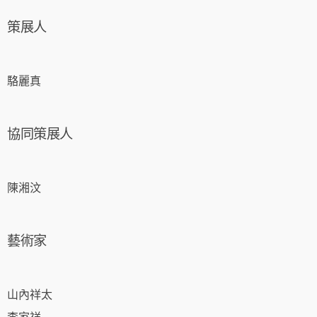
策展人
駱麗真
協同策展人
陳湘汶
藝術家
山內祥太