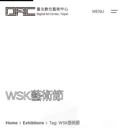
k
i
MENU
p
t
o
c
o
n
t
e
n
t
WSK藝術節
Home
Exhibtions
Tag: WSK藝術節